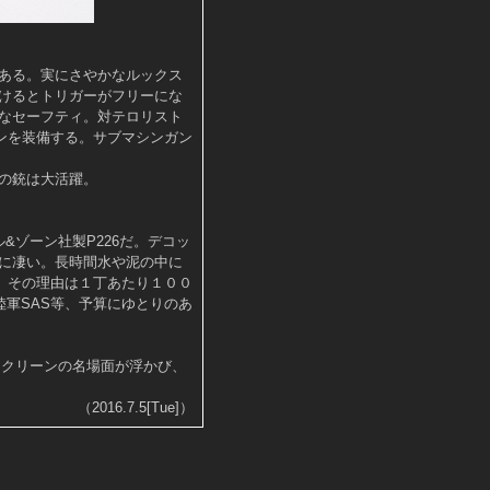
ある。実にさやかなルックス
けるとトリガーがフリーにな
なセーフティ。対テロリスト
ンを装備する。サブマシンガン
の銃は大活躍。
&ゾーン社製P226だ。デコッ
に凄い。長時間水や泥の中に
、その理由は１丁あたり１００
陸軍SAS等、予算にゆとりのあ
スクリーンの名場面が浮かび、
。
（2016.7.5[Tue]）