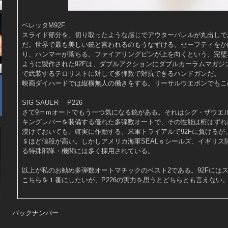
ベレッタM92F
スライド部分を、切り取ったような感じでアウターバレルが丸出しで
だ。世界で最も美しい銃と言われるのもうなずける。セーフティをか
り、ハンマーが落ちる。ファイアリングピンが上を向くという、完璧
ように製作された92Fは、ダブルアクションにダブルカーラムマガジ
で武装するテロリストに対して多弾数で対抗できるハンドガンだ。
映画ダイハードでは縦横無人の働きをする。リーサルウエポンでもこ
SIG SAUER P226
さて9ｍｍオートでもう一つ気になる銃がある。それはシグ・ザウエル
キングレバーを装備する優れた多弾数オートで、その性能は桁はずれ
浸けておいても、確実に作動する。米軍トライアルで92Fに負けるが
＄ほど値段が高い。しかしアメリカ海軍SEALｓシールズ、イギリス
る特殊部隊・機関には多く採用されている。
以上が私のお勧め多弾数オートマチックのベスト2である。92Fには
こちらを１番にしたいが、P226の実力を思うとどちらとも言えない
バックナンバー