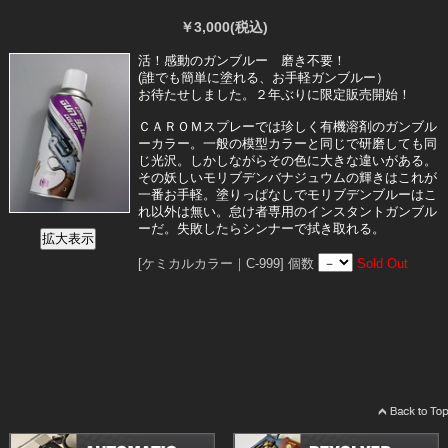
￥3,000
(税込)
活！感動のガンブルー 磨き不要！
(誰でも簡単に塗れる、お手軽ガンブルー）
お待たせしました。２年ぶりに限定販売開始！
ＣＡＲＯＭスプレーでは珍しく有機溶剤のガンブル
ーカラー。一般の模型カラーと同じで研磨しても同
じ光沢。しかしながらその色に大きな違いがある。
その妖しいモリブデンバナジュウムの輝きはこれが
一番お手軽。塗りっぱなしでモリブデンブルーはこ
れ以外は無い。怠け者専用のインスタントガンブル
ーだ。失敗したらシンナーで拭き取れる。
[ケミカルカラー｜C-999]
個数
Sold Out