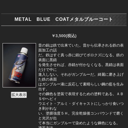
METAL BLUE COATメタルブルーコート
￥3,500
(税込)
昔の銃は鉄で出来ていた。昔から伝承される鉄の表
面加工の話
だ。鉄はすぐ真っ赤に錆びてボロクズになる。鉄の
表面に黒錆
を発生させれば、赤錆が付かなくなる。黒錆は表面
だけで中に
進入しない。それがガンブルーだ。綺麗に磨き上げ
た鉄の表面
はガンブルー液に反応して素晴らしい鋼の藍を生み
出す。
その鋼色を塗装で表現するための塗料である。ＡＢ
Ｓやへビィ
ウエイト・アルミ・ダイキャストにしっかり食いつ
き剥がれな
い、塗膜強度５Ｈ。完全乾燥後コンパウンドで磨く
と光沢が出
て本当にガンブルーで染めたような鋼色になる。
塗装方法