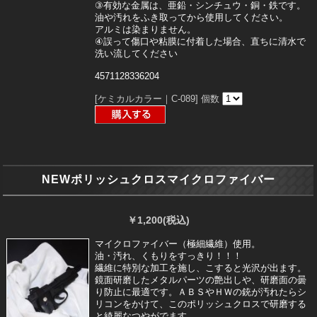
③有効な金属は、亜鉛・シンチュウ・銅・鉄です。
油や汚れをふき取ってから使用してください。
アルミは染まりません。
④誤って傷口や粘膜に付着した場合、直ちに清水で
洗い流してください
4571128336204
[ケミカルカラー｜C-089]
個数
NEWポリッシュクロスマイクロファイバー
￥1,200
(税込)
マイクロファイバー（極細繊維）使用。
油・汚れ、くもりをすっきり！！！
繊維に特別な加工を施し、こすると光沢が出ます。
鏡面研磨したメタルパーツの艶出しや、研磨面の曇
り防止に最適です。ＡＢＳやＨＷの銃が汚れたらシ
リコンをかけて、このポリッシュクロスで研磨する
と綺麗なつやがでます。