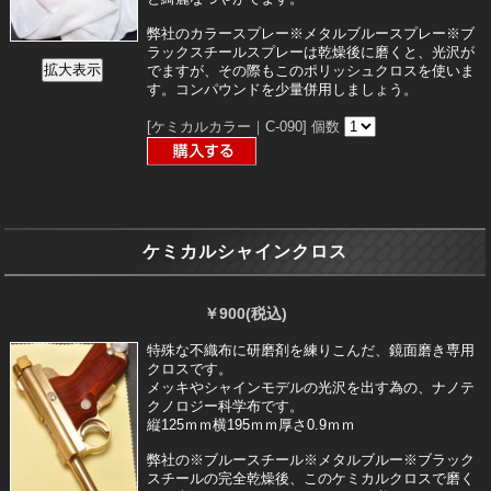
弊社のカラースプレー※メタルブルースプレー※ブ
ラックスチールスプレーは乾燥後に磨くと、光沢が
でますが、その際もこのポリッシュクロスを使いま
す。コンパウンドを少量併用しましょう。
[ケミカルカラー｜C-090]
個数
ケミカルシャインクロス
￥900
(税込)
特殊な不織布に研磨剤を練りこんだ、鏡面磨き専用
クロスです。
メッキやシャインモデルの光沢を出す為の、ナノテ
クノロジー科学布です。
縦125ｍｍ横195ｍｍ厚さ0.9ｍｍ
弊社の※ブルースチール※メタルブルー※ブラック
スチールの完全乾燥後、このケミカルクロスで磨く