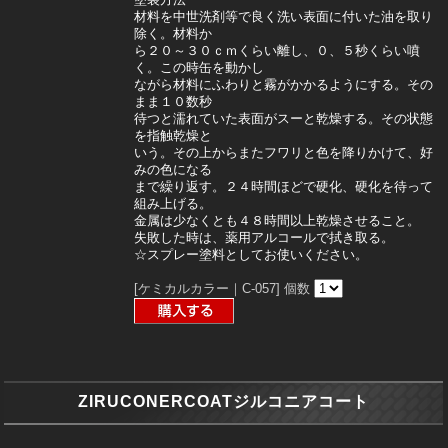
材料を中世洗剤等で良く洗い表面に付いた油を取り
除く。材料か
ら２０～３０ｃｍくらい離し、０、５秒くらい噴
く。この時缶を動かし
ながら材料にふわりと霧がかかるようにする。その
まま１０数秒
待つと濡れていた表面がスーと乾燥する。その状態
を指触乾燥と
いう。その上からまたフワリと色を降りかけて、好
みの色になる
まで繰り返す。２４時間ほどで硬化、硬化を待って
組み上げる。
金属は少なくとも４８時間以上乾燥させること。
失敗した時は、薬用アルコールで拭き取る。
☆スプレー塗料としてお使いください。
[ケミカルカラー｜C-057]
個数
ZIRUCONERCOATジルコニアコート