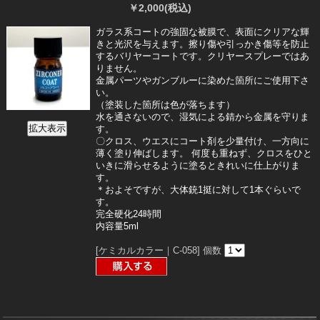
￥2,000
(税込)
ガラス系コートの強固な被膜で、表面にクリアな輝
きと光沢を与えます。擦り傷や引っかき傷等を防止
するバリヤーコートです。クリヤースプレーではあ
りません。
金属パーツやガンブルーに染めた箇所にご使用下さ
い。
（塗装した箇所は色が落ちます）
水を通さないので、湿気による錆から金属を守りま
す。
〇クロス、ウエスにコート剤を少量付け、一方向に
薄く塗り伸ばします。 何度も重ねず、クロスをひと
いきに滑らせるように塗るときれいに仕上がりま
す。
＊およそですが、大体銃1挺に対して1本ぐらいで
す。
完全硬化24時間
内容量5ml
[ケミカルカラー｜C-058]
個数