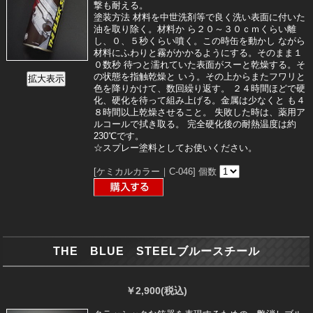
撃も耐える。
塗装方法 材料を中世洗剤等で良く洗い表面に付いた
油を取り除く。材料か ら２０～３０ｃｍくらい離
し、０、５秒くらい噴く。この時缶を動かし ながら
材料にふわりと霧がかかるようにする。そのまま１
０数秒 待つと濡れていた表面がスーと乾燥する。そ
の状態を指触乾燥と いう。その上からまたフワリと
色を降りかけて、数回繰り返す。 ２４時間ほどで硬
化、硬化を待って組み上げる。金属は少なくと も４
８時間以上乾燥させること。 失敗した時は、薬用ア
ルコールで拭き取る。 完全硬化後の耐熱温度は約
230℃です。
☆スプレー塗料としてお使いください。
[ケミカルカラー｜C-046]
個数
THE BLUE STEELブルースチール
￥2,900
(税込)