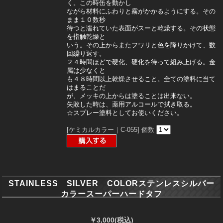
く。この時缶を動かし
ながら材料にふわりと霧がかかるようにする。その
まま１０数秒
待つと濡れていた表面がスーと乾燥する。その状態
を指触乾燥と
いう。その上からまたフワリと色を降りかけて、数
回繰り返す。
２４時間ほどで硬化、硬化を待って組み上げる。金
属は少なくと
も４８時間以上乾燥させること。全ての塗料に当て
はまることだ
が、メッキの上からは塗ることは出来ない。
失敗した時は、薬用アルコールで拭き取る。
☆スプレー塗料としてお使いください。
[ケミカルカラー｜C-055]
個数
STAINLESS SILVER COLORステンレスシルバー
カラースーパーハードタフ
￥3,000
(税込)