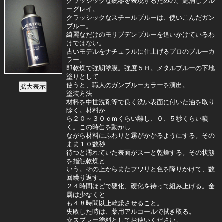
クラッシックな銃器を表現するための、艶消しブル
ーグレイ。
クラッシックなスチールブルーは、使いこんだガン
ブルー。
綺麗なだけのモリブデンブルーを追いかけているわ
けではない。
古いモデルをナチュラルに仕上げるプロのブルーカ
ラー。
即乾燥で強靭塗膜。強度５Ｈ。メタルブルーの下地
塗りとして
使うと、職人のガンブルーカラーを演出。
塗装方法
材料を中世洗剤等で良く洗い表面に付いた油を取り
除く。材料か
ら２０～３０ｃｍくらい離し、０、５秒くらい噴
く。この時缶を動かし
ながら材料にふわりと霧がかかるようにする。その
まま１０数秒
待つと濡れていた表面がスーと乾燥する。その状態
を指触乾燥と
いう。その上からまたフワリと色を降りかけて、数
回繰り返す。
２４時間ほどで硬化、硬化を待って組み上げる。金
属は少なくと
も４８時間以上乾燥させること。
失敗した時は、薬用アルコールで拭き取る。
☆スプレー塗料としてお使いください。