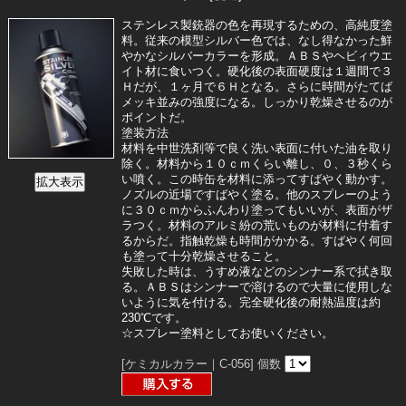
ステンレス製銃器の色を再現するための、高純度塗
料。従来の模型シルバー色では、なし得なかった鮮
やかなシルバーカラーを形成。ＡＢＳやヘビィウエ
イト材に食いつく。硬化後の表面硬度は１週間で３
Ｈだが、１ヶ月で６Ｈとなる。さらに時間がたてば
メッキ並みの強度になる。しっかり乾燥させるのが
ポイントだ。
塗装方法
材料を中世洗剤等で良く洗い表面に付いた油を取り
除く。材料から１０ｃｍくらい離し、０、３秒くら
い噴く。この時缶を材料に添ってすばやく動かす。
ノズルの近場ですばやく塗る。他のスプレーのよう
に３０ｃｍからふんわり塗ってもいいが、表面がザ
ラつく。材料のアルミ紛の荒いものが材料に付着す
るからだ。指触乾燥も時間がかかる。すばやく何回
も塗って十分乾燥させること。
失敗した時は、うすめ液などのシンナー系で拭き取
る。ＡＢＳはシンナーで溶けるので大量に使用しな
いように気を付ける。完全硬化後の耐熱温度は約
230℃です。
☆スプレー塗料としてお使いください。
[ケミカルカラー｜C-056]
個数