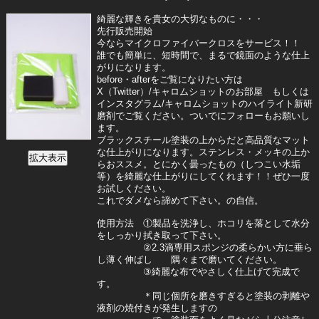
綺麗な輝きを貴女の大切なものに・・・
先行販売開始
今ならマイクロファイバークロスをサービス！！
誰でも簡単に、短時間で、まるで鏡面のような仕上
がりになります。
before・afterをご覧になりたい方は
X（Twitter）/キャロムショットのお部屋 もしくは
インスタグラム/キャロムショットのハイライト新研
磨剤でご覧ください。ついでにフォローもお願いし
ます。
ブラックスチール塗装の上からだと高品質なマット
な仕上がりになります。ステンレス・メッキの上か
らおススメ。とにかく曇ったもの（しつこい水垢
等）を綺麗な仕上がりにしてくれます！！ぜひ一度
お試しください。
これでダメなら諦めて下さい。の自信。
使用方法 ①製品を洗浄し、ホコリを落として水分
をしっかり拭き取って下さい。
②2.3滴専用スポンジの柔らかい方に垂ら
し薄く伸ばし 隅々まで磨いてください。
③綺麗な布でやさしく仕上げて完成で
す。
＊同じ個所を磨きすぎると塗装の剥離や
液剤の焼付きが発生しますの