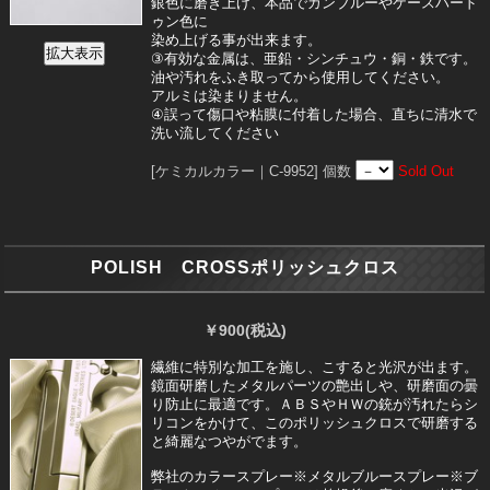
銀色に磨き上げ、本品でガンブルーやケースハード
ゥン色に
染め上げる事が出来ます。
③有効な金属は、亜鉛・シンチュウ・銅・鉄です。
油や汚れをふき取ってから使用してください。
アルミは染まりません。
④誤って傷口や粘膜に付着した場合、直ちに清水で
洗い流してください
[ケミカルカラー｜C-9952]
個数
Sold Out
POLISH CROSSポリッシュクロス
￥900
(税込)
繊維に特別な加工を施し、こすると光沢が出ます。
鏡面研磨したメタルパーツの艶出しや、研磨面の曇
り防止に最適です。ＡＢＳやＨＷの銃が汚れたらシ
リコンをかけて、このポリッシュクロスで研磨する
と綺麗なつやがでます。
弊社のカラースプレー※メタルブルースプレー※ブ