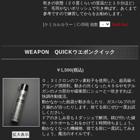
乾きの状態（２０度くらいの室温だと１０分ほど）
で、毛羽がないポリッシュで引き伸ばす。あくまで
参考ですので練習してからをお勧めします。
[ケミカルカラー｜C-059]
個数
Sold Out
WEAPON QUICKウエポンクイック
￥1,500
(税込)
０，３ミクロンのフッ素粒子を使用した、超高級ベ
アリング潤滑剤。動きの渋くなったＡＳＧやモデル
ガンのメカ部分や緩衝部にシューと一吹きすれば、
快調作動復活。
動かなかった銃器が動き出したり、ガスバルブのガ
ス漏れが治ったりします。捨てる前にぜひ一度お試
しください。
ドアのきしみ音も１ダッシュで解消。錆び付いた鍵
や、スケボーもこれをかけて１時間待ちましょう。
動かなくなった機械物、捨てる前に一度試してみま
しょう。魔法のオイルです。