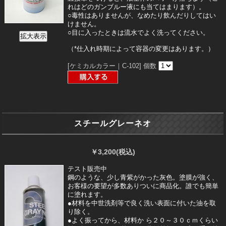
れはどのガンブルー液にも当てはまります）。
○毒性はありませんが、なめたり飲んだりしてはい
けません。
○目に入ったときは流水でよく洗ってください。
（*仕入れ時期によって容器の変更はあります。）
[ケミカルカラー｜C-102]
個数
スチールグレーネオ
￥3,200
(税込)
テスト販売中
鋼のような、少し青紫がかった灰色。塗膜が強く、
お客様の要望が多数ありついに商品化。誰でも簡単
に塗れます。
●材料を中世洗剤等で良く洗い表面に付いた油を取
り除く。
●よく振ってから、材料か ら２０～３０ｃｍくらい