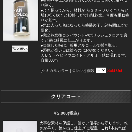
●材料を中世洗剤等で良く洗い表面に付いた油を取
り除く。
●よく振ってから、材料か ら２０～３０ｃｍくらい
離し軽く吹くと10秒ほどで指触乾燥。何度も重ね塗
りが基本。
●気に入った色になったら塗装終了。24時間ほどで
硬化。
●完全乾燥後コンパウンドやポリッシュクロスで磨
くと更に綺麗に仕上がります。
●失敗した時は、薬用アルコールで拭き取る。
●湿気が高い日は塗るのはおやめください。
ＡＢＳ・ヘビィウエイト・アルミ・鉄に濡れます。
容量300ml
[ケミカルカラー｜C-9699]
個数
Sold Out
クリアコート
￥2,800
(税込)
大事な素材を保護し、細かい傷等から守ります。乾
きが早く、艶を出し仕上げに最適。これ1本あれば