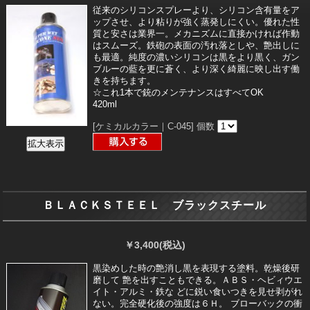
従来のシリコンスプレーより、シリコン含有量をア
ップさせ、より粘りが強く蒸発しにくい。優れた性
質と安さは業界一。メカニズムに直接かければ作動
はスムーズ。鉄砲の表面の汚れ落としや、艶出しに
も最適。純度の濃いシリコンは黒をより黒く、ガン
ブルーの藍を更に蒼く、より深く綺麗に映し出す働
きを持ちます。
☆これ1本で銃のメンテナンスはすべてOK
420ml
[ケミカルカラー｜C-045]
個数
ＢＬＡＣＫＳＴＥＥＬ ブラックスチール
￥3,400
(税込)
黒染めした時の艶消し黒を表現する塗料。乾燥後研
磨して 艶を出すこともできる。ＡＢＳ・ヘビィウエ
イト・アルミ・鉄な どに鋭い食いつきを見せ剥がれ
ない。完全硬化後の強度は６Ｈ。 ブローバックの衝