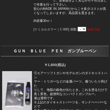
で、塗装面をよく見ながら十分注意し
て作業を行って下さい。
安心のMADE IN JAPANだからこそ多少コストが高
くなってしまいますが、高品質を貫きます。
内容量30ｍｌ
[ケミカルカラー｜C-995]
個数
Sold Out
ＧＵＮ ＢＬＵＥ ＰＥＮ ガンブルーペン
￥1,800
(税込)
①エアーソフトガンやモデルガンのダイキャストハ
ン
マー・トリガーなどの金属パーツ。傷ついたり剥げ
た
りして、地肌の銀色が出たとき。これを塗るだけで
黒く変色。超便利なコンパクトガンブルー。
液は透明です。
②上記のダイキャストパーツを、サンドペーパーな
どで