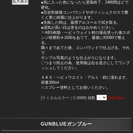
●気に入った色になったら塗装終了。24時間ほどで
硬化。
●完全乾燥後コンパウンドやポリッシュクロスで磨
くと更に綺麗に仕上がります。
●失敗した時は、薬用アルコールで拭き取る。
●湿気が高い日は塗るのはおやめください。
＊ABS樹脂・ヘビィウェイト材の場合塗った後スポ
ンジ研磨剤＃1500をあてて、最後に#2000で整え
る。
隅々まであてた後、コンパウンドで仕上げる。それ
で
サンプル写真のような仕上がりになります。
〇つまり防止の為、使用後は缶を逆さにしてワンプ
ッシュしてください。
ＡＢＳ・ヘビィウエイト・アルミ・鉄に濡れます。
容量300ml
☆スプレー塗料としてお使いください。
[ケミカルカラー｜C-9989]
個数
Sold Out
GUNBLUEガンブルー