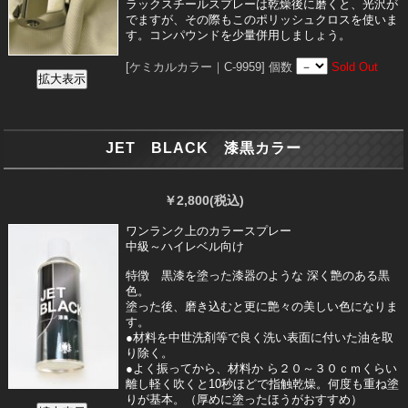
ラックスチールスプレーは乾燥後に磨くと、光沢が
でますが、その際もこのポリッシュクロスを使いま
す。コンパウンドを少量併用しましょう。
[ケミカルカラー｜C-9959]
個数
Sold Out
JET BLACK 漆黒カラー
￥2,800
(税込)
ワンランク上のカラースプレー
中級～ハイレベル向け
特徴 黒漆を塗った漆器のような 深く艶のある黒
色。
塗った後、磨き込むと更に艶々の美しい色になりま
す。
●材料を中世洗剤等で良く洗い表面に付いた油を取
り除く。
●よく振ってから、材料か ら２０～３０ｃｍくらい
離し軽く吹くと10秒ほどで指触乾燥。何度も重ね塗
りが基本。（厚めに塗ったほうがおすすめ）