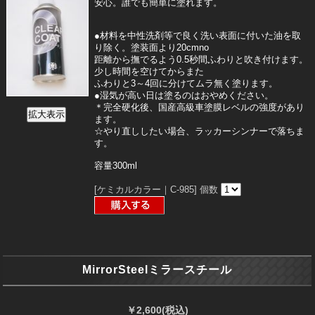
安心。誰でも簡単に塗れます。
●材料を中性洗剤等で良く洗い表面に付いた油を取
り除く。塗装面より20cmno
距離から撫でるよう0.5秒間ふわりと吹き付けます。
少し時間を空けてからまた
ふわりと3～4回に分けてムラ無く塗ります。
●湿気が高い日は塗るのはおやめください。
＊完全硬化後、国産高級車塗膜レベルの強度があり
ます。
☆やり直ししたい場合、ラッカーシンナーで落ちま
す。
容量300ml
[ケミカルカラー｜C-985]
個数
MirrorSteelミラースチール
￥2,600
(税込)