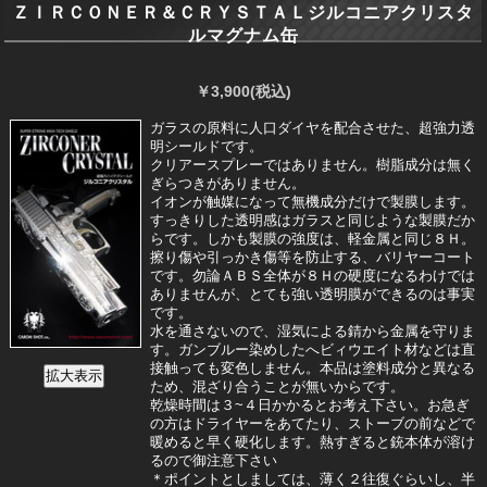
ＺＩＲＣＯＮＥＲ＆ＣＲＹＳＴＡＬジルコニアクリスタ
ルマグナム缶
￥3,900
(税込)
ガラスの原料に人口ダイヤを配合させた、超強力透
明シールドです。
クリアースプレーではありません。樹脂成分は無く
ぎらつきがありません。
イオンが触媒になって無機成分だけで製膜します。
すっきりした透明感はガラスと同じような製膜だか
らです。しかも製膜の強度は、軽金属と同じ８Ｈ。
擦り傷や引っかき傷等を防止する、バリヤーコート
です。勿論ＡＢＳ全体が８Ｈの硬度になるわけでは
ありませんが、とても強い透明膜ができるのは事実
です。
水を通さないので、湿気による錆から金属を守りま
す。ガンブルー染めしたへビィウエイト材などは直
接触っても変色しません。本品は塗料成分と異なる
ため、混ざり合うことが無いからです。
乾燥時間は３~４日かかるとお考え下さい。お急ぎ
の方はドライヤーをあてたり、ストーブの前などで
暖めると早く硬化します。熱すぎると銃本体が溶け
るので御注意下さい
＊ポイントとしましては、薄く２往復ぐらいし、半