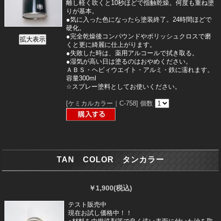
離し軽く吹くと10秒ほどで指触乾燥。何度も重ね塗
りが基本。
●気に入った色になったら塗装終了。24時間ほどで
硬化。
●完全乾燥後コンパウンドやポリッシュクロスで磨
くと更に綺麗に仕上がります。
●失敗した時は、薬用アルコールで拭き取る。
●湿気が高い日は塗るのはおやめください。
ＡＢＳ・ヘビィウエイト・アルミ・鉄に濡れます。
容量300ml
☆スプレー塗料としてお使いください。
[ケミカルカラー｜C-758]
個数
TAN COLOR タンカラー
￥1,900
(税込)
テスト販売中
現在お試し価格中！！