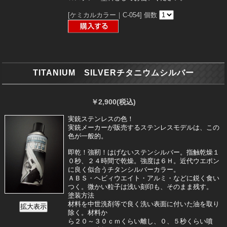
[ケミカルカラー｜C-054]
個数
TITANIUM SILVERチタニウムシルバー
￥2,900
(税込)
実銃ステンレスの色！
実銃メーカーが販売するステンレスモデルは、この
色が一般的。
即乾！強靭！はげないステンシルバー。指触乾燥１
０秒、２４時間で乾燥。強度は６Ｈ。近代ウエポン
に良く似合うチタンシルバーカラー。
ＡＢＳ・ヘビィウエイト・アルミ・などに鋭く食い
つく。微かい粒子は浅い刻印も、そのまま残す。
塗装方法
材料を中世洗剤等で良く洗い表面に付いた油を取り
除く。材料か
ら２０～３０ｃｍくらい離し、０、５秒くらい噴