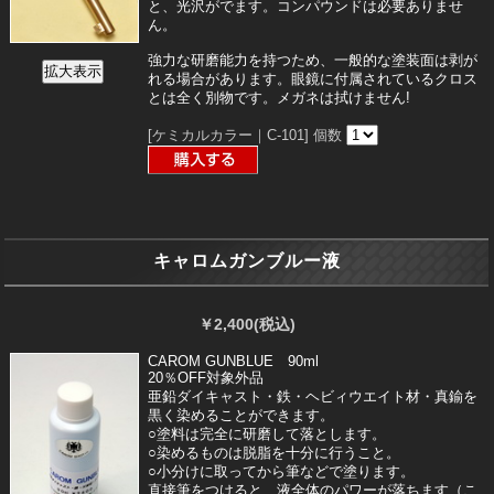
と、光沢がでます。コンパウンドは必要ありませ
ん。
強力な研磨能力を持つため、一般的な塗装面は剥が
れる場合があります。眼鏡に付属されているクロス
とは全く別物です。メガネは拭けません!
[ケミカルカラー｜C-101]
個数
キャロムガンブルー液
￥2,400
(税込)
CAROM GUNBLUE 90ml
20％OFF対象外品
亜鉛ダイキャスト・鉄・ヘビィウエイト材・真鍮を
黒く染めることができます。
○塗料は完全に研磨して落とします。
○染めるものは脱脂を十分に行うこと。
○小分けに取ってから筆などで塗ります。
直接筆をつけると、液全体のパワーが落ちます（こ