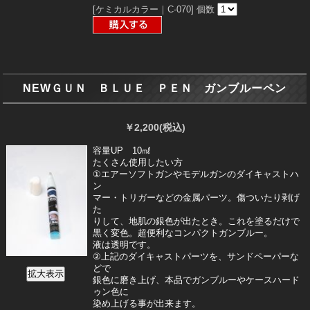
[ケミカルカラー｜C-070]
個数
NEWＧＵＮ ＢＬＵＥ ＰＥＮ ガンブルーペン
￥2,200
(税込)
容量UP 10㎖
たくさん使用したい方
①エアーソフトガンやモデルガンのダイキャストハ
ン
マー・トリガーなどの金属パーツ。傷ついたり剥げ
た
りして、地肌の銀色が出たとき。これを塗るだけで
黒く変色。超便利なコンパクトガンブルー。
液は透明です。
②上記のダイキャストパーツを、サンドペーパーな
どで
銀色に磨き上げ、本品でガンブルーやケースハード
ゥン色に
染め上げる事が出来ます。