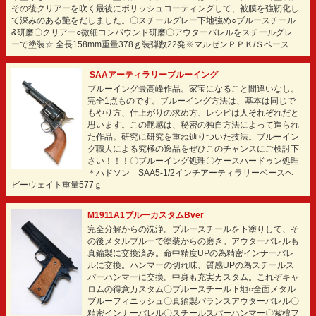
その後クリアーを吹く最後にポリッシュコーティングして、被膜を強靭化し
て深みのある艶をだしました。〇スチールグレー下地強め○ブルースチール
&研磨〇クリアー○微細コンパウンド研磨〇アウターバレルをスチールグレ
ーで塗装☆ 全長158mm重量378ｇ装弾数22発※マルゼンＰＰＫ/Ｓベース
SAAアーティラリーブルーイング
ブルーイング最高峰作品。家宝になること間違いなし。
完全1点ものです。ブルーイング方法は、基本は同じで
もやり方、仕上がりの求め方、レシピは人それぞれだと
思います。この艶感は、秘密の独自方法によって造られ
た作品。研究に研究を重ね辿りついた技法。ブルーイン
グ職人による究極の逸品をぜひこのチャンスにご検討下
さい！！！〇ブルーイング処理〇ケースハードゥン処理
＊ハドソン SAA5-1/2インチアーティラリーベースヘ
ビーウェイト重量577ｇ
M1911A1ブルーカスタムBver
完全分解からの洗浄。ブルースチールを下塗りして、そ
の後メタルブルーで塗装からの磨き。アウターバレルも
真鍮製に交換済み。命中精度UPの為精密インナーバレ
ルに交換。ハンマーの切れ味、質感UPの為スチールス
パーハンマーに交換。中身も充実カスタム。これぞキャ
ロムの得意カスタム〇ブルースチール下地○全面メタル
ブルーフィニッシュ〇真鍮製バランスアウターバレル〇
精密インナーバレル〇スチールスパーハンマー〇紫檀フ