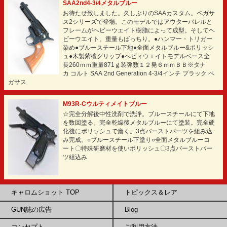
SAA2nd4-3/4メタルブルー
お待たせ致しました。久しぶりのSAAカスタム。ペガサ
ス2シリーズで登場。このモデルではアウターバレルと
フレームがヘビーウエイト樹脂によって成型。そしてヘ
ビーウエイト。重量もばっちり。●ハンマー・トリガー
染め●ブルースチール下地●全面メタルブルー&ポリッシ
ュ●木製紫檀グリップ●へビィウエイトモデルベース全
長260ｍｍ重量871ｇ装弾数１２発６ｍｍＢＢ※タナ
カ コルト SAA 2nd Generation 4-3/4インチ ブラック ペ
ガサス
M93R-Cウルティメイトブルー
☆完全分解後中性洗剤で洗浄。ブルースチールにて下地
を数回塗る。完全乾燥後メタルブルーにて塗装。完全硬
化後にポリッシュで磨く。3点バーストパーツを組み込
み完成。○ブルースチール下塗り○全面メタルブルーコ
ート〇特殊研磨材を使いポリッシュ〇3点バーストパー
ツ組込み
キャロムショット TOP
トピックス＆レア
GUN誌の広告
Blog
コンセプト
ご利用方法