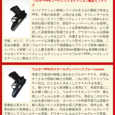
ワルサーPPKシークレットエディション艶ありブラッ
ク
スパイアクション映画シリーズの主人公の愛銃で有名な
PPK。不動の知名度・人気がある銃。サイレンサーがセ
ットになってブック型シークレットケースに納められた
特別仕様が登場です。新型チャンバーパッキンを採用し
た可変ホップアップユニットは実射性能が向上、より安
定した直進弾道が実感できます。アウターバレルは真鍮
削り出しメッキ仕上げで、付属するサイレンサーが装着
可能。そして、アンティークな洋書を装ったブック型ガンケースに収納。〇
完全分解後、洗浄〇ブルースチールで下地後艶ありブラックで塗装○微細コ
ンパウンド研磨〇とことん磨き処理☆ 全長158mm重量414ｇ装弾数18発※
マルゼンＰＰＫシークレットエディションベースワルサーPPKシークレット
エディション艶ありブラック
ワルサーPPK/Sスチールグレーベースブルーcustom
米国で大統領の暗殺に使われたワルサーＰＰＫ。米国は
すぐさま小型銃の輸入を制限。これに対してドイツワル
サー社は、ひとまわり大きくしたＰＰＫ/Ｓを生産し
た。握りやすくなり装弾数も１発増えて、米国市場にこ
れが瞬く間にヒット。ワルサーＰＰＫシリーズ中、最も
美しいフォルムを持った最終モデル。現在もこのモデル
のみ生産が続けられ、ヨーロッパや米国市場では高級小
型拳銃人気ＮＯ１。握り具合バランス安全性が高く評価され、現代も尚、携
帯目的の小型拳銃としての需要が多い。完全分解後洗浄。スチールグレーで
下塗りしてブルースチール塗装。アウターバレルはスチールグレーで塗装。