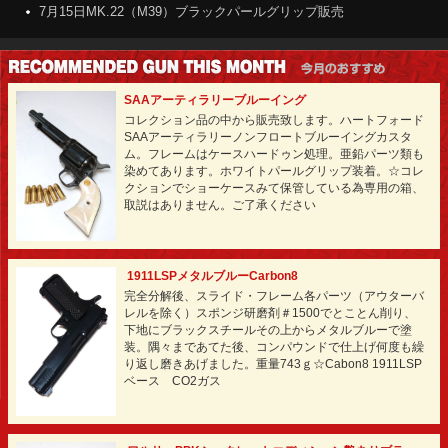
7月15日MK.22（M39）ブラックパールグリップ販売
7月15日SAAアーティラリーブルーイング特別価格で販売中
7月1日MK.22（M39）ホワイトパールグリップ販売
6月22日MK.22ウォールナットグリップ販売
SAAアーティラリーブルーイング
6月22日P38カスタム再販
コレクション品の中から販売致します。ハートフォード
6月16日ワルサーPPKシークレットエディショングレーブルー再販
SAAアーティラリーノンフロートブルーイングカスタ
ム。フレームはケースハードゥン処理。亜鉛パーツ類も
染めてあります。ホワイトパールグリップ装着。☆コレ
クションでショーケースみて保管している為専用の箱、
取説はありません。ご了承ください
1911LSPメタルブルーCarbon8
完全分解後、スライド・フレーム各パーツ（アウターバ
レルを除く）スポンジ研磨剤＃1500でとことん削り、
下地にブラックスチールその上からメタルブルーで塗
装。隅々まであてた後、コンパウンドで仕上げ何度も繰
り返し磨きあげました。重量743ｇ☆Cabon8 1911LSP
ベース CO2ガス