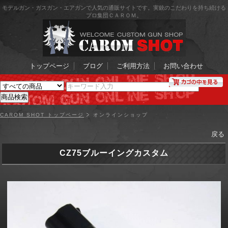
モデルガン・ガスガン・エアガンで人気の通販サイトです。実銃のこだわりを持ち続ける
プロ集団ＣＡＲＯＭ。
トップページ
ブログ
ご利用方法
お問い合わせ
CAROM SHOT トップページ
オンラインショップ
戻る
CZ75ブルーイングカスタム